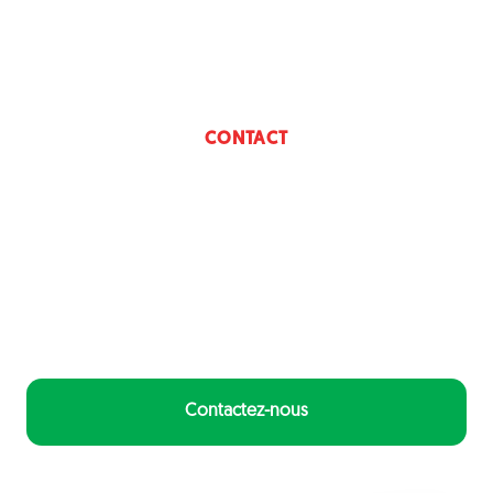
CONTACT
Parlez-nous
de votre projet.
Nous restons à votre écoute afin de comprendre vos
attentes et vous proposer une solution adaptée dans les
meilleurs délais.
Contactez-nous